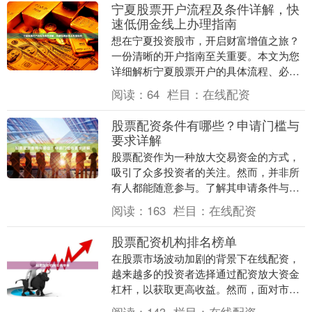
宁夏股票开户流程及条件详解，快
速低佣金线上办理指南
想在宁夏投资股市，开启财富增值之旅？
一份清晰的开户指南至关重要。本文为您
详细解析宁夏股票开户的具体流程、必备
条件，并手把手教您如何通过线上渠道快
阅读：
64
栏目：
在线配资
速办理，享受低佣....
股票配资条件有哪些？申请门槛与
要求详解
股票配资作为一种放大交易资金的方式，
吸引了众多投资者的关注。然而，并非所
有人都能随意参与。了解其申请条件与门
槛，是保障投资安全、规避风险的第一
阅读：
163
栏目：
在线配资
步。本文将详细解析....
股票配资机构排名榜单
在股票市场波动加剧的背景下在线配资，
越来越多的投资者选择通过配资放大资金
杠杆，以获取更高收益。然而，面对市场
上众多配资机构，如何筛选出安全、合
阅读：
143
栏目：
在线配资