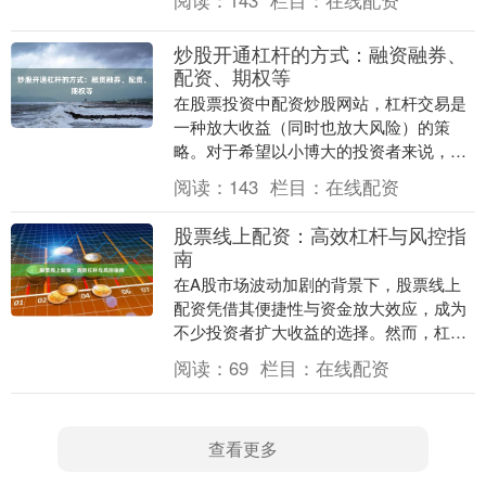
规、服务优质的平台....
炒股开通杠杆的方式：融资融券、
配资、期权等
在股票投资中配资炒股网站，杠杆交易是
一种放大收益（同时也放大风险）的策
略。对于希望以小博大的投资者来说，了
解如何合规开通杠杆至关重要。目前市场
阅读：
143
栏目：
在线配资
上主流的杠杆方式包....
股票线上配资：高效杠杆与风控指
南
在A股市场波动加剧的背景下，股票线上
配资凭借其便捷性与资金放大效应，成为
不少投资者扩大收益的选择。然而，杠杆
是一把双刃剑，既能放大盈利，也可能加
阅读：
69
栏目：
在线配资
剧亏损。本文将系....
查看更多