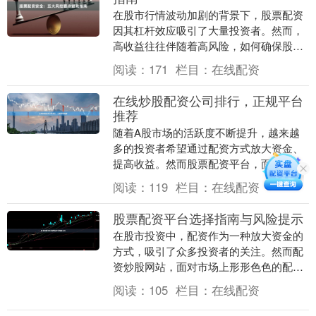
在股市行情波动加剧的背景下，股票配资
因其杠杆效应吸引了大量投资者。然而，
高收益往往伴随着高风险，如何确保股票
配资安全成为每位投资者必须面对的核心
阅读：
171
栏目：
在线配资
问题。本文将从五....
在线炒股配资公司排行，正规平台
推荐
随着A股市场的活跃度不断提升，越来越
多的投资者希望通过配资方式放大资金、
提高收益。然而股票配资平台，面对市场
上众多的配资公司，如何选择一家正规、
阅读：
119
栏目：
在线配资
安全、可靠的平台....
股票配资平台选择指南与风险提示
在股市投资中，配资作为一种放大资金的
方式，吸引了众多投资者的关注。然而配
资炒股网站，面对市场上形形色色的配资
平台，如何选择合规、安全的平台，同时
阅读：
105
栏目：
在线配资
认清其中的风险，....