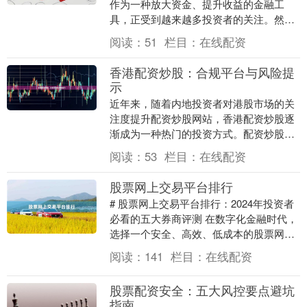
作为一种放大资金、提升收益的金融工
具，正受到越来越多投资者的关注。然而
配资炒股网站，面对市场上鱼龙混杂的配
阅读：
51
栏目：
在线配资
资平台，如何选择一....
香港配资炒股：合规平台与风险提
示
近年来，随着内地投资者对港股市场的关
注度提升配资炒股网站，香港配资炒股逐
渐成为一种热门的投资方式。配资炒股，
即投资者通过向配资公司借入资金，放大
阅读：
53
栏目：
在线配资
自己的交易本金，....
股票网上交易平台排行
# 股票网上交易平台排行：2024年投资者
必看的五大券商评测 在数字化金融时代，
选择一个安全、高效、低成本的股票网上
交易平台，是每一位投资者开启财富增值
阅读：
141
栏目：
在线配资
之路的第....
股票配资安全：五大风控要点避坑
指南